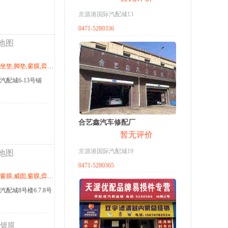
京源港国际汽配城13
0471-5280336
地图
世家,杜邦,车姿百态,朗盾,派勒,导航,卡仕达,行影通
配城6-13号铺
合艺鑫汽车修配厂
暂无评价
京源港国际汽配城19
地图
0471-5280365
世家,杜邦,车姿百态,朗盾,派勒,导航,卡仕达,行影通
配城8号楼6.7.8号
镀膜‍