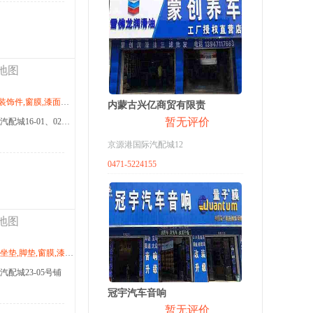
地图
,3M,窗膜,漆面保护膜,改色膜,记录仪,导航,卡仕达,行影通
内蒙古兴亿商贸有限责
暂无评价
商家地址：京源港国际汽配城16-01、02号铺
京源港国际汽配城12
0471-5224155
地图
膜,改色膜,恒源祥,车把师把套,把套,导航,卡仕达,行影通
配城23-05号铺
冠宇汽车音响
暂无评价