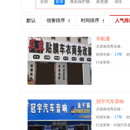
全部
窗膜
漆面保护膜
改色膜
强生
默认
信誉排序
时间排序
人气排
车航通
京源港优秀店铺：
13年
经营年限：
浏
行业荣誉：
冠宇汽车音响
京源港优秀店铺：
17年
经营年限：
浏
行业荣誉：中国汽车