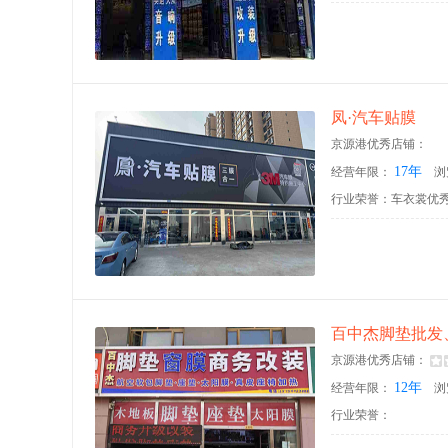
凤·汽车贴膜
京源港优秀店铺：
17年
经营年限：
浏
行业荣誉：车衣裳优秀
百中杰脚垫批发
京源港优秀店铺：
12年
经营年限：
浏
行业荣誉：