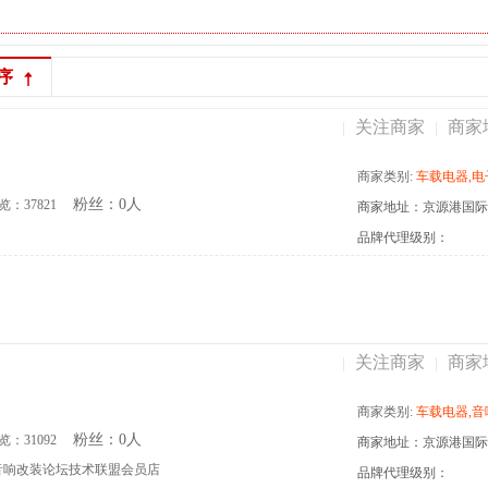
序
关注商家
商家
|
|
商家类别:
车载电器,电子,膜,灯光升级,电尾门,一键
粉丝：0人
览：37821
品牌代理级别：
关注商家
商家
|
|
商家类别:
车载电器,音响,窗膜,漆面保护膜,非常城市,
粉丝：0人
览：31092
音响改装论坛技术联盟会员店
品牌代理级别：