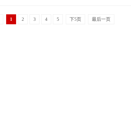
1
2
3
4
5
下5页
最后一页