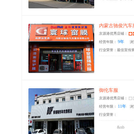
内蒙古驰俊汽车
京源港优秀店铺：
9年
经营年限：
浏
行业荣誉：最佳宣传
御伦车服
京源港优秀店铺：
11年
经营年限：
浏
行业荣誉：
&nb