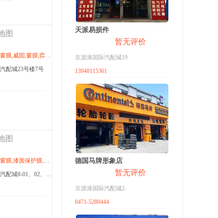
天派易损件
地图
暂无评价
世家,杜邦,车姿百态,朗盾,派勒,导航,卡仕达,行影通
京源港国际汽配城19
汽配城23号楼7号
13948115361
地图
弈龙世家,杜邦,车姿百态,朗盾,派勒,导航,卡仕达,行影通
德国马牌形象店
暂无评价
商家地址：京源港国际汽配城8-01、02、03、05号铺
京源港国际汽配城2-
0471-5280444