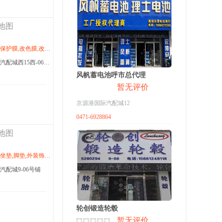
地图
龙世家,杜邦,车姿百态,朗盾,派勒,导航,卡仕达,行影通
商家地址：京源港国际汽配城西15西-06、07号楼
风帆蓄电池呼市总代理
暂无评价
京源港国际汽配城12
0471-6928864
地图
,漆面保护膜,改色膜,北极光,派勒,导航,卡仕达,行影通
配城9-06号铺
轮创锻造轮毂
暂无评价