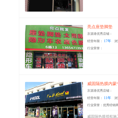
亮点座垫脚垫
京源港优秀店铺：
17年
经营年限：
浏
行业荣誉：
京源港优秀店铺：
11年
经营年限：
浏
行业荣誉：优秀经销
‍威固隔热膜授权施