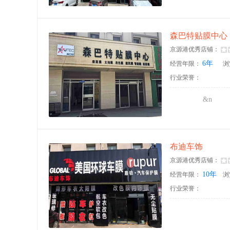
森巴特贴膜中心
京源港优秀店铺：
6年
经营年限：
浏
行业荣誉：
&n
布迪车饰
京源港优秀店铺：
10年
经营年限：
浏
行业荣誉：