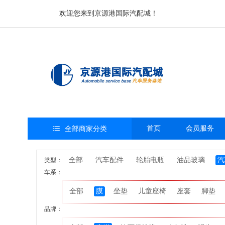
欢迎您来到京源港国际汽配城！

首页
会员服务
全部商家分类
全部
汽车配件
轮胎电瓶
油品玻璃
汽
类型：
车系：
全部
膜
坐垫
儿童座椅
座套
脚垫
品牌：