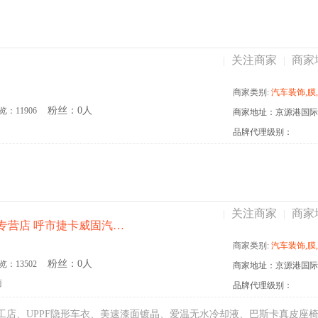
关注商家
商家
|
|
商家类别:
汽车装饰,膜,坐垫,脚垫,窗膜,弈龙
粉丝：0人
览：11906
商家地址：京源港国际汽
品牌代理级别：
关注商家
商家
|
|
威固隔热膜内蒙专营店 呼市捷卡威固汽车装饰店
商家类别:
汽车装饰,膜,窗膜,威固,窗膜,弈龙
粉丝：0人
览：13502
商家地址：京源港国际汽
商
品牌代理级别：
工店、UPPF隐形车衣、美速漆面镀晶、爱温无水冷却液、巴斯卡真皮座椅