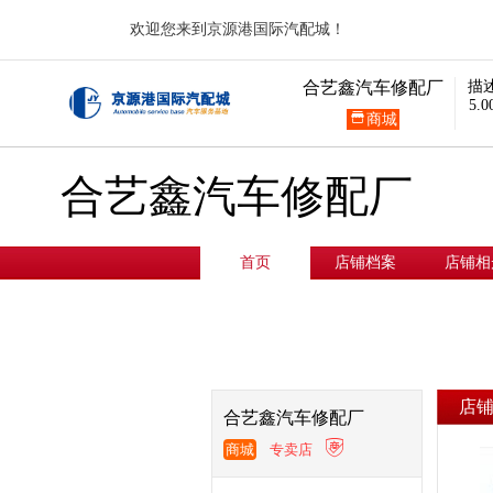
欢迎您来到京源港国际汽配城！
合艺鑫汽车修配厂
描
5.0

商城
合艺鑫汽车修配厂
首页
店铺档案
店铺相
店
合艺鑫汽车修配厂

商城
专卖店