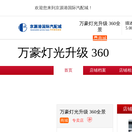
欢迎您来到京源港国际汽配城！
万豪灯光升级 360全
描
5.0
景

商城
万豪灯光升级 360
首页
店铺档案
店铺相
全景
店
万豪灯光升级 360全景

商城
专卖店