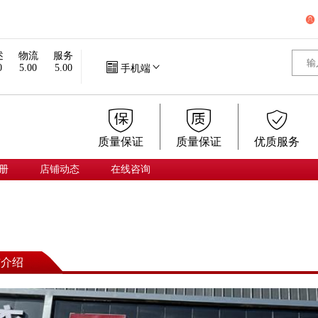

述
物流
服务


0
5.00
5.00
手机端



质量保证
质量保证
优质服务
册
店铺动态
在线咨询
铺介绍