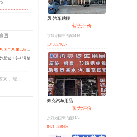
吒
凤·汽车贴膜
暂无评价
地图
京源港国际汽配城16
13488570207
东风雪铁龙,东风风神,新能源,蔚来,理想,特斯拉,小鹏,威马
配城11东-15号铺
东风雪铁龙 ，东风标致， 东风风神， 东风雷诺 等法系全车配件， 新能源系列： 特斯拉， 蔚来， 理想， 小鹏， 威
奔克汽车用品
暂无评价
京源港国际汽配城8-
0471-5280403