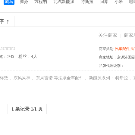
威马
腾势
方程豹
北汽新能源
特斯拉
问界
小米
哪
序
关注商家
商家
|
|
商家类别:
汽车配件,法系,国产系,东风标致,东风雷诺,
粉丝：4人
览：5745
商家地址：京源港国际汽
品牌代理级别：
1 条记录 1/1 页