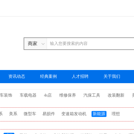
商家
资讯动态
经典案例
人才招聘
关于我们
车装饰
车载电器
4s店
维修保养
汽保工具
改装翻新
系
美系
微型车
易损件
变速箱发动机
新能源
理想