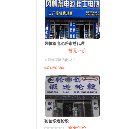
风帆蓄电池呼市总代理
暂无评价
京源港国际汽配城12
0471-6928864
轮创锻造轮毂
暂无评价