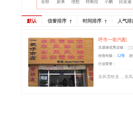
全部
蔚来
理想
特斯拉
小鹏
比亚迪
默认
信誉排序
时间排序
人气排
呼市一歌汽配
京源港优秀店铺：
12年
经营年限：
浏
行业荣誉：