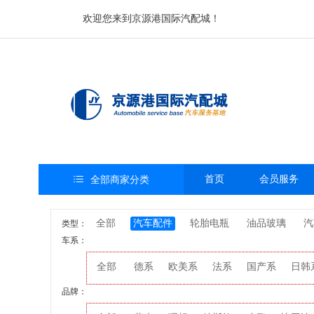
欢迎您来到京源港国际汽配城！

首页
会员服务
全部商家分类
全部
汽车配件
轮胎电瓶
油品玻璃
汽
类型：
车系：
全部
德系
欧美系
法系
国产系
日韩
品牌：