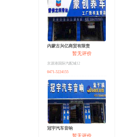
内蒙古兴亿商贸有限责
暂无评价
京源港国际汽配城12
0471-5224155
冠宇汽车音响
暂无评价